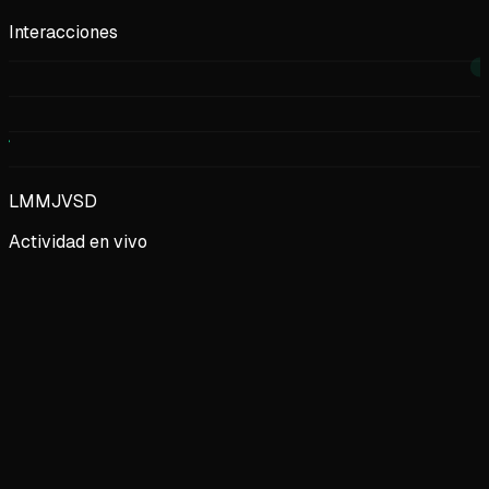
Interacciones
L
M
M
J
V
S
D
Actividad en vivo